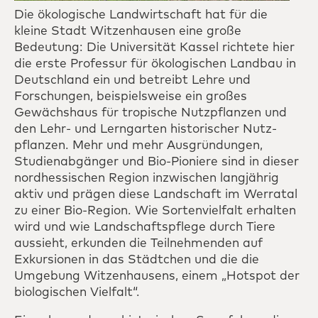
Die ökologische Landwirtschaft hat für die
kleine Stadt Witzen­hausen eine große
Bedeutung: Die Universität Kassel richtete hier
die erste Professur für öko­lo­gischen Land­bau in
Deutsch­land ein und betreibt Lehre und
Forschungen, beispiels­weise ein großes
Gewächs­haus für tropische Nutz­pflanzen und
den Lehr- und Lern­garten historischer Nutz­
pflanzen. Mehr und mehr Aus­gründungen,
Studien­abgänger und Bio-Pioniere sind in dieser
nord­hessischen Region inzwischen langjährig
aktiv und prägen diese Landschaft im Werratal
zu einer Bio-Region. Wie Sorten­vielfalt erhalten
wird und wie Landschafts­pflege durch Tiere
aussieht, erkunden die Teil­nehmenden auf
Exkursionen in das Städtchen und die die
Umgebung Witzenhausens, einem „Hotspot der
biologischen Vielfalt“.